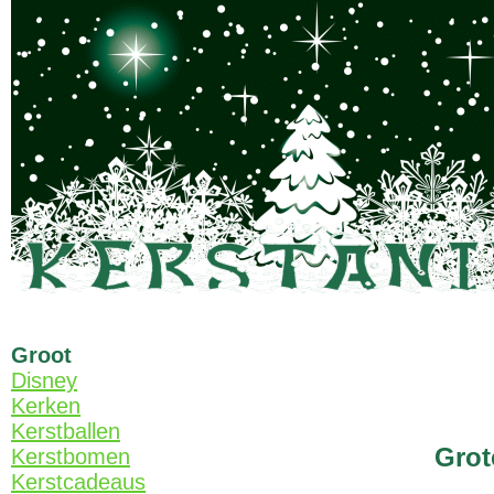
Groot
Disney
Kerken
Kerstballen
Grot
Kerstbomen
Kerstcadeaus